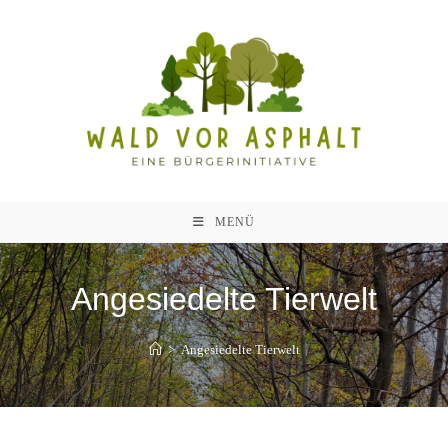
Zum
Inhalt
springen
MENÜ
Angesiedelte Tierwelt
>
Angesiedelte Tierwelt