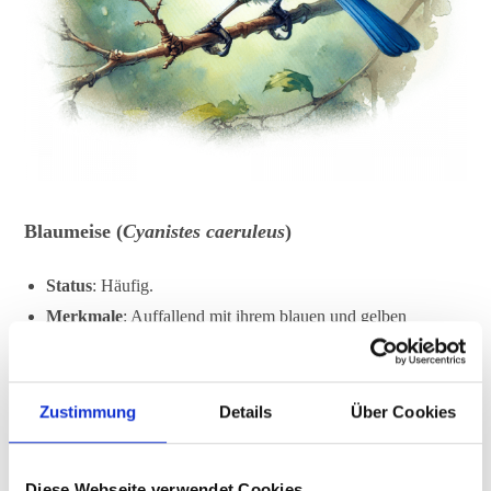
Blaumeise (
Cyanistes caeruleus
)
Status
: Häufig.
Merkmale
: Auffallend mit ihrem blauen und gelben
Federkleid.
Lebensraum
: Mischwälder, Gärten, besonders in Gebieten
mit alten Bäumen.
Zustimmung
Details
Über Cookies
Diese Webseite verwendet Cookies