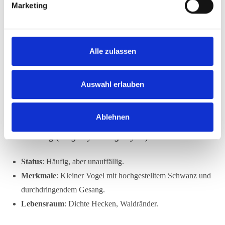
Marketing
u
Status
: Häufig.
n
g
Merkmale
: Größer als die Blaumeise, mit schwarzer
s
Kopfkappe und gelber Brust.
Alle zulassen
a
Lebensraum
: Wälder, Parks, Gärten.
u
s
Auswahl erlauben
w
a
Ablehnen
h
l
Zaunkönig (
Troglodytes troglodytes
)
Status
: Häufig, aber unauffällig.
Merkmale
: Kleiner Vogel mit hochgestelltem Schwanz und
durchdringendem Gesang.
Lebensraum
: Dichte Hecken, Waldränder.