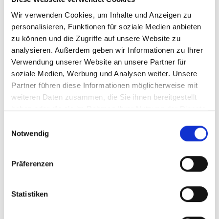
Wir verwenden Cookies, um Inhalte und Anzeigen zu
personalisieren, Funktionen für soziale Medien anbieten
zu können und die Zugriffe auf unsere Website zu
analysieren. Außerdem geben wir Informationen zu Ihrer
Verwendung unserer Website an unsere Partner für
soziale Medien, Werbung und Analysen weiter. Unsere
Partner führen diese Informationen möglicherweise mit
weiteren Daten zusammen, die Sie ihnen bereitgestellt
haben oder die sie im Rahmen Ihrer Nutzung der Dienste
gesammelt haben.
E
Notwendig
i
n
w
Präferenzen
i
l
l
Statistiken
i
Kohlmeise (
Parus major
)
g